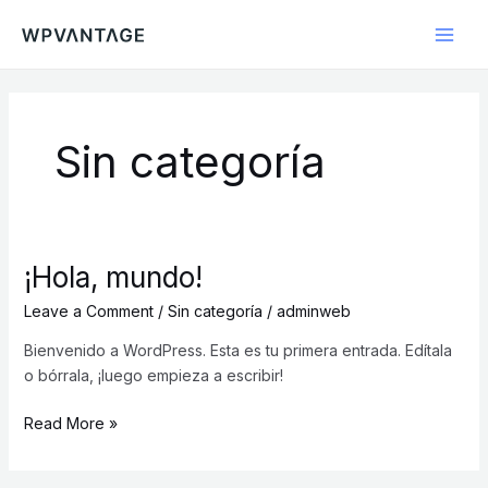
Skip
Main
to
Men
content
Sin categoría
¡Hola, mundo!
¡Hola,
mundo!
Leave a Comment
/
Sin categoría
/
adminweb
Bienvenido a WordPress. Esta es tu primera entrada. Edítala
o bórrala, ¡luego empieza a escribir!
Read More »