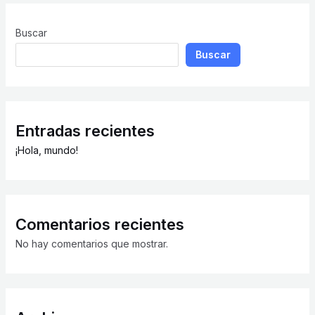
Buscar
Buscar
Entradas recientes
¡Hola, mundo!
Comentarios recientes
No hay comentarios que mostrar.