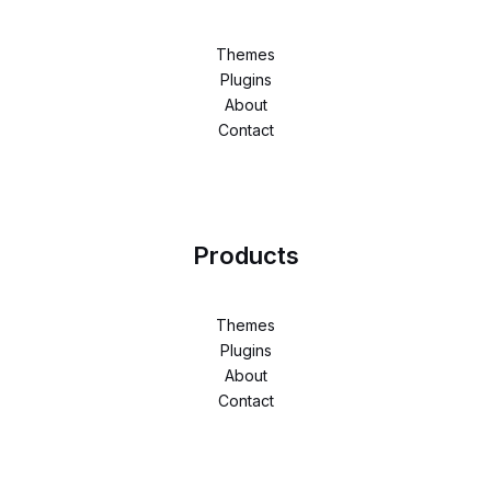
Themes
Plugins
About
Contact
Products
Themes
Plugins
About
Contact