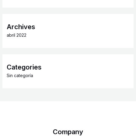
Archives
abril 2022
Categories
Sin categoría
Company