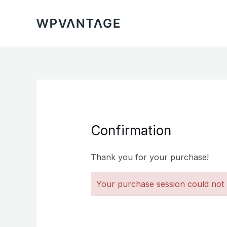
Skip
to
content
Confirmation
Thank you for your purchase!
Your purchase session could not b